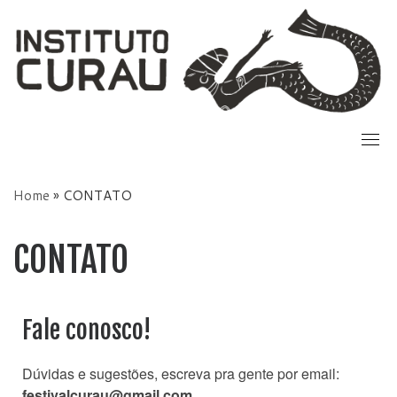
Skip
to
content
Home
»
CONTATO
CONTATO
Fale conosco!
Dúvidas e sugestões, escreva pra gente por email:
festivalcurau@gmail.com